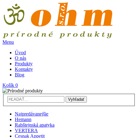
Menu
Úvod
O nás
Produkty
Kontakty
Blog
Košík
0
Vyhľadať
Najpredávanejšie
Hemann
Rabštejnská apatyka
VERTERA
Cesnak Appetit