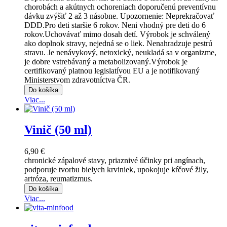
chorobách a akútnych ochoreniach doporučenú preventívnu
dávku zvýšiť 2 až 3 násobne. Upozornenie: Neprekračovať
DDD.Pro deti staršie 6 rokov. Neni vhodný pre deti do 6
rokov.Uchovávať mimo dosah detí. Výrobok je schválený
ako doplnok stravy, nejedná se o liek. Nenahradzuje pestrú
stravu. Je nenávykový, netoxický, neukladá sa v organizme,
je dobre vstrebávaný a metabolizovaný.Výrobok je
certifikovaný platnou legislatívou EU a je notifikovaný
Ministerstvom zdravotníctva ČR.
Do košíka
Viac...
Vinič (50 ml)
6,90 €
chronické zápalové stavy, priaznivé účinky pri angínach,
podporuje tvorbu bielych krviniek, upokojuje kŕčové žily,
artróza, reumatizmus.
Do košíka
Viac...