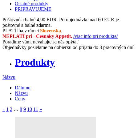
Ostatné produkty
PRIPRAVUJEME
Poštovné a balné 4,90 EUR.
Pri objednávke nad 60 EUR
je
poštovné a balné zdarma.
PLATÍ iba v rámci
Slovenska
.
NEPLATÍ pri - Cesnaky Appetit.
/viac info pri produkte/
Poradíme vám,
neváhajte sa nás opýtať
Objednávky posielame na dobierku
od prijatia do 3 pracovných dní.
Produkty
Názvu
Dátumu
Názvu
Ceny
«
1
2
…
8
9
10
11
»