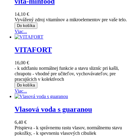
vita-minfood
14,10 €
Vyvážený zdroj vitamínov a mikroelementov pre vaše telo.
Do košíka
Viac...
VITAFORT
16,00 €
- k udržaniu normálnej funkcie a stavu slizníc pri kašli,
chrapotu - vhodné pre učiteľov, vychovávateľov, pre
pracujúcich v kolektívoch
Do košíka
Viac...
Vlasová voda s guaranou
6,40 €
Prispieva - k správnemu rastu vlasov, normálnemu stavu
pokožky, - k spevneniu vlasových cibuliek