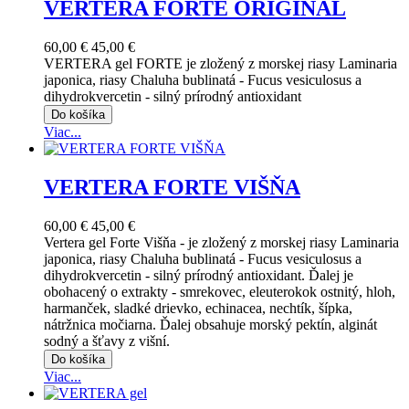
VERTERA FORTE ORIGINAL
60,00 €
45,00 €
VERTERA gel FORTE je zložený z morskej riasy Laminaria
japonica, riasy Chaluha bublinatá - Fucus vesiculosus a
dihydrokvercetin - silný prírodný antioxidant
Do košíka
Viac...
VERTERA FORTE VIŠŇA
60,00 €
45,00 €
Vertera gel Forte Višňa - je zložený z morskej riasy Laminaria
japonica, riasy Chaluha bublinatá - Fucus vesiculosus a
dihydrokvercetin - silný prírodný antioxidant. Ďalej je
obohacený o extrakty - smrekovec, eleuterokok ostnitý, hloh,
harmanček, sladké drievko, echinacea, nechtík, šípka,
nátržnica močiarna. Ďalej obsahuje morský pektín, alginát
sodný a šťavy z višní.
Do košíka
Viac...