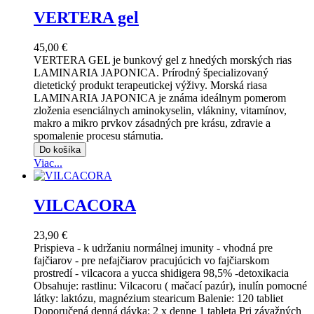
VERTERA gel
45,00 €
VERTERA GEL je bunkový gel z hnedých morských rias
LAMINARIA JAPONICA. Prírodný špecializovaný
dietetický produkt terapeutickej výživy. Morská riasa
LAMINARIA JAPONICA je známa ideálnym pomerom
zloženia esenciálnych aminokyselin, vlákniny, vitamínov,
makro a mikro prvkov zásadných pre krásu, zdravie a
spomalenie procesu stárnutia.
Do košíka
Viac...
VILCACORA
23,90 €
Prispieva - k udržaniu normálnej imunity - vhodná pre
fajčiarov - pre nefajčiarov pracujúcich vo fajčiarskom
prostredí - vilcacora a yucca shidigera 98,5% -detoxikacia
Obsahuje: rastlinu: Vilcacoru ( mačací pazúr), inulín pomocné
látky: laktózu, magnézium stearicum Balenie: 120 tabliet
Doporučená denná dávka: 2 x denne 1 tableta Pri závažných