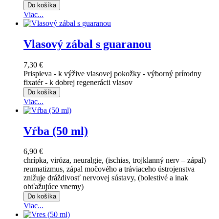
Do košíka
Viac...
Vlasový zábal s guaranou
7,30 €
Prispieva - k výžive vlasovej pokožky - výborný prírodny
fixatér - k dobrej regenerácii vlasov
Do košíka
Viac...
Vŕba (50 ml)
6,90 €
chrípka, viróza, neuralgie, (ischias, trojklanný nerv – zápal)
reumatizmus, zápal močového a tráviaceho ústrojenstva
znižuje dráždivosť nervovej sústavy, (bolestivé a inak
obťažujúce vnemy)
Do košíka
Viac...