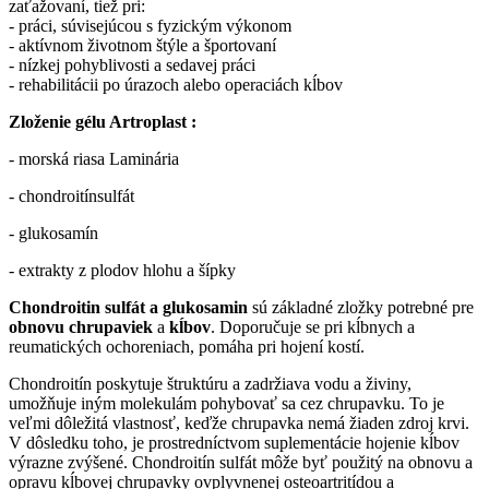
zaťažovaní, tiež pri:
- práci, súvisejúcou s fyzickým výkonom
- aktívnom životnom štýle a športovaní
- nízkej pohyblivosti a sedavej práci
- rehabilitácii po úrazoch alebo operaciách kĺbov
Zloženie gélu Artroplast :
- morská riasa Laminária
- chondroitínsulfát
- glukosamín
- extrakty z plodov hlohu a šípky
Chondroitin sulfát a glukosamin
sú základné zložky potrebné pre
obnovu chrupaviek
a
kĺbov
. Doporučuje se pri kĺbnych a
reumatických ochoreniach, pomáha pri hojení kostí.
Chondroitín poskytuje štruktúru a zadržiava vodu a živiny,
umožňuje iným molekulám pohybovať sa cez chrupavku. To je
veľmi dôležitá vlastnosť, keďže chrupavka nemá žiaden zdroj krvi.
V dôsledku toho, je prostredníctvom suplementácie hojenie kĺbov
výrazne zvýšené. Chondroitín sulfát môže byť použitý na obnovu a
opravu kĺbovej chrupavky ovplyvnenej osteoartritídou a