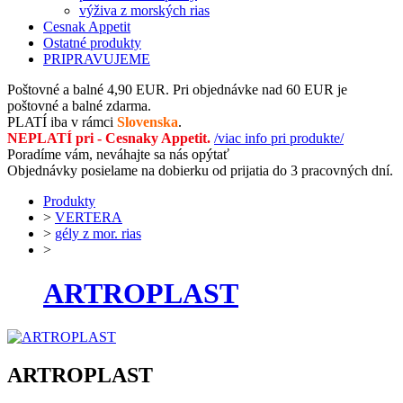
výživa z morských rias
Cesnak Appetit
Ostatné produkty
PRIPRAVUJEME
Poštovné a balné 4,90 EUR.
Pri objednávke nad 60 EUR
je
poštovné a balné zdarma.
PLATÍ iba v rámci
Slovenska
.
NEPLATÍ pri - Cesnaky Appetit.
/viac info pri produkte/
Poradíme vám,
neváhajte sa nás opýtať
Objednávky posielame na dobierku
od prijatia do 3 pracovných dní.
Produkty
>
VERTERA
>
gély z mor. rias
>
ARTROPLAST
ARTROPLAST