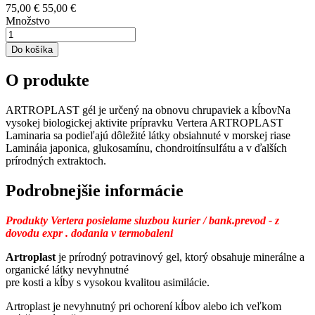
75,00 €
55,00 €
Množstvo
Do košíka
O produkte
ARTROPLAST gél je určený na obnovu chrupaviek a kĺbovNa
vysokej biologickej aktivite prípravku Vertera ARTROPLAST
Laminaria sa podieľajú dôležité látky obsiahnuté v morskej riase
Lamináia japonica, glukosamínu, chondroitínsulfátu a v ďalších
prírodných extraktoch.
Podrobnejšie informácie
Produkty Vertera posielame sluzbou kurier / bank.prevod - z
dovodu expr . dodania v termobaleni
Artroplast
je prírodný potravinový gel, ktorý obsahuje minerálne a
organické látky nevyhnutné
pre kosti a kĺby s vysokou kvalitou asimilácie.
Artroplast je nevyhnutný pri ochorení kĺbov alebo ich veľkom