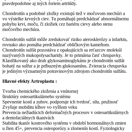
pravdepodobne aj iných foriem artritídy.
Chondroitín a podobné zložky existujú tiež v močovom mechúri a
vo výstelke krvných ciev. Tu pomáhajú predchádzať abnormálnemu
pohybu krvi, moču, či zložiek cez bariéru cievy alebo stenu
močového mechúra.
Chondroitín sulfát môže zredukovať riziko aterosklerózy a infarktu,
rovnako ako pomáha predchádzať obličkovým kameňom.
Chondroitín sulfát pozostáva z opakujúcich sa reťazcov molekúl
nazývaných mukopolysacharidy. Je to primárna časť chrupavky.
Klasifikovaný ako druh glykosaminoglykánu je chondroitín sulfát
bohatý na sulfur a je príbuzným glukosamínu. Zvieracia chrupavka
je jediným významným potravinovým zdrojom chondroitín sulfátu.
Hlavné
efekty Artroplastu :
Tvorba chemického zloženia a vnútornej
štruktúry osteoartikulárneho systému
Spevnenie kostí a zubov, podporuje ich tvrdosť, silu, pružnosť
Zvyšuje mobilitu kĺbov vo vyššom veku
Prevencia nežiadúcich deformačných procesov v osteoartikulárnych
a dentofaciálnych tkanivách
Stabilita tkanív kostrového systému v období hormonálnych zmien
u žien 45+, prevencia osteoporózy a zlomenín kostí. Fyziologicky